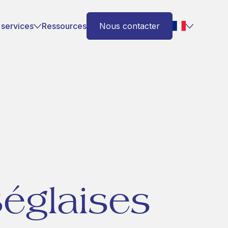
 services
Ressources
Nous contacter
églaises