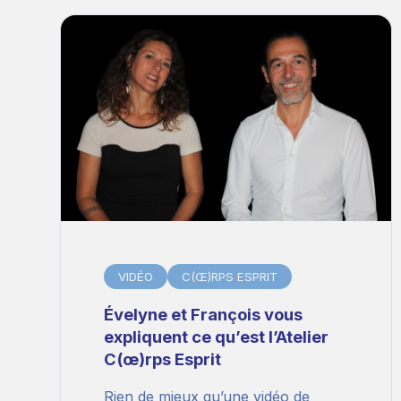
VIDÉO
C(Œ)RPS ESPRIT
Évelyne et François vous
expliquent ce qu’est l’Atelier
C(œ)rps Esprit
Rien de mieux qu’une vidéo de