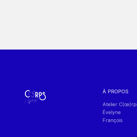
À PROPOS
Atelier C(œ)rp
Évelyne
François