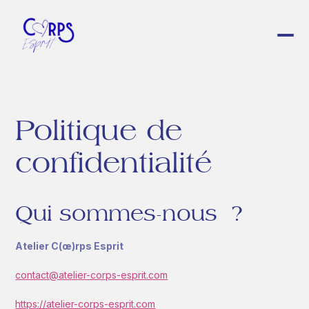
À propos
Atelier C(œ)rps Esprit
Évelyne
Politique de
François
confidentialité
Nos services
C(œ)rps Esprit
Pleine Conscience en Entreprise
Qui sommes-nous ?
Écologie corporelle
Hypnose Régressive
Atelier C(œ)rps Esprit
Ressources
contact@atelier-corps-esprit.com
https://atelier-corps-esprit.com