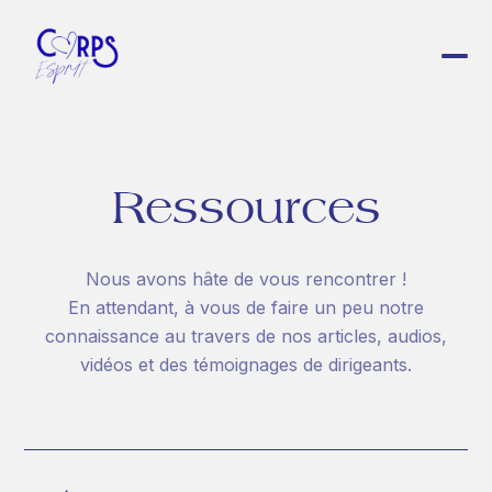
À propos
Atelier C(œ)rps Esprit
Évelyne
Ressources
François
Nos services
Nous avons hâte de vous rencontrer !
C(œ)rps Esprit
En attendant, à vous de faire un peu notre
Pleine Conscience en Entreprise
connaissance au travers de nos articles, audios,
Écologie corporelle
vidéos et des témoignages de dirigeants.
Hypnose Régressive
Ressources