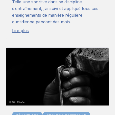
Telle une sportive dans sa discipline
d’entraînement, j’ai suivi et appliqué tous ces
enseignements de manière régulière
quotidienne pendant des mois.
Lire plus